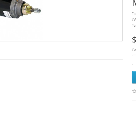
Fa
Có
Ex
$
Ca