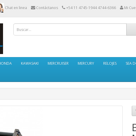
Chat en linea
Contáctanos
+54 11 4745-1944 4744-6366
Mi Cue
HONDA
KAWASAKI
MERCRUISER
MERCURY
RELOJES
SEA 