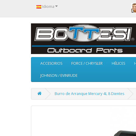
Idioma
ACCESORIOS
FORCE / CHRYSLER
HÉLICES
JOHNSON / EVINRUDE
Burro de Arranque Mercury 4L 8 Dientes