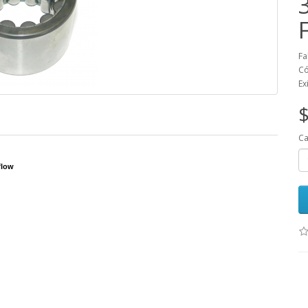
Fa
Có
Ex
$
Ca
sflow