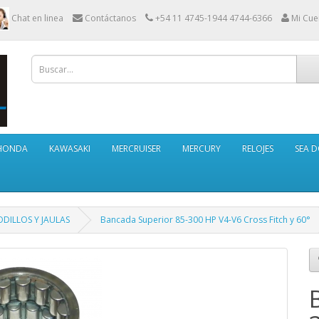
Chat en linea
Contáctanos
+54 11 4745-1944 4744-6366
Mi Cue
HONDA
KAWASAKI
MERCRUISER
MERCURY
RELOJES
SEA 
DILLOS Y JAULAS
Bancada Superior 85-300 HP V4-V6 Cross Fitch y 60°