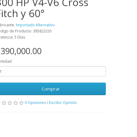
300 HP V4-V6 Cross
Fitch y 60°
bricante:
Importado Alternativo
digo de Producto: 385822/20
istencia: 5 Días
390,000.00
ntidad
Comprar
0 Opiniones
/
Escribir Opinión