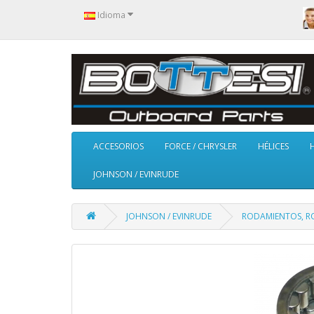
Idioma
ACCESORIOS
FORCE / CHRYSLER
HÉLICES
JOHNSON / EVINRUDE
JOHNSON / EVINRUDE
RODAMIENTOS, RO